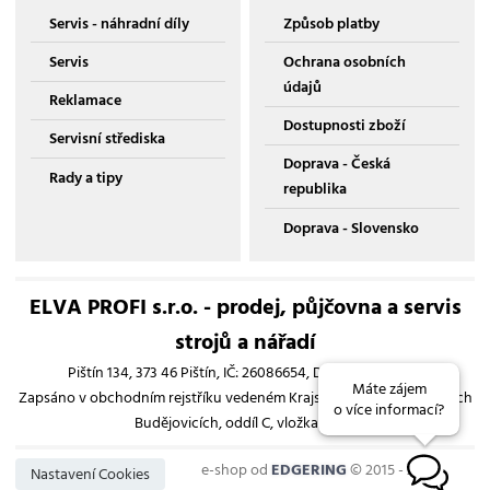
Servis - náhradní díly
Způsob platby
Servis
Ochrana osobních
údajů
Reklamace
Dostupnosti zboží
Servisní střediska
Doprava - Česká
Rady a tipy
republika
Doprava - Slovensko
ELVA PROFI s.r.o. - prodej, půjčovna a servis
strojů a nářadí
Pištín 134, 373 46 Pištín, IČ: 26086654, DIČ: CZ26086654
Máte zájem
Zapsáno v obchodním rejstříku vedeném Krajským soudem v Českých
o více informací?
Budějovicích, oddíl C, vložka 13193
e-shop od
EDGERING
© 2015 - 2026
B
Nastavení Cookies