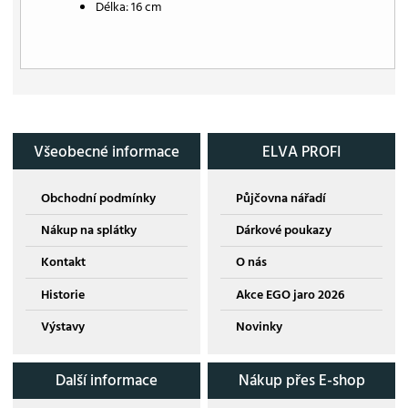
Délka: 16 cm
Všeobecné informace
ELVA PROFI
Obchodní podmínky
Půjčovna nářadí
Nákup na splátky
Dárkové poukazy
Kontakt
O nás
Historie
Akce EGO jaro 2026
Výstavy
Novinky
Další informace
Nákup přes E-shop