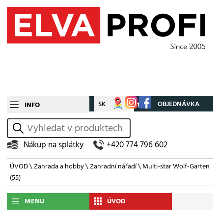
CZ
SK
Můj účet
OBJEDNÁVKA
INFO
vyhledat
Nákup na splátky
+420 774 796 602
ÚVOD
\
Zahrada a hobby
\
Zahradní nářadí
\
Multi-star Wolf-Garten
(55)
MENU
ÚVOD