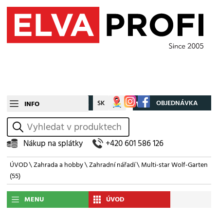
CZ
SK
Můj účet
OBJEDNÁVKA
INFO
vyhledat
Nákup na splátky
+420 601 586 126
ÚVOD
\
Zahrada a hobby
\
Zahradní nářadí
\
Multi-star Wolf-Garten
(55)
MENU
ÚVOD