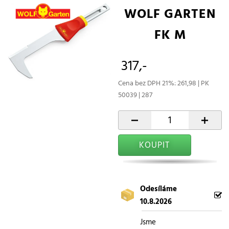
WOLF GARTEN
FK M
317,-
Cena bez DPH 21%: 261,98 | PK
50039 | 287
-
+
KOUPIT
Odesíláme
10.8.2026
Jsme