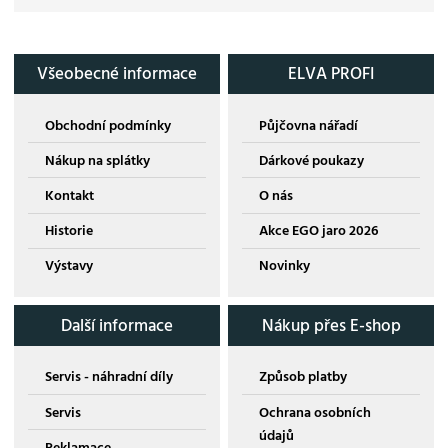
Všeobecné informace
ELVA PROFI
Obchodní podmínky
Půjčovna nářadí
Nákup na splátky
Dárkové poukazy
Kontakt
O nás
Historie
Akce EGO jaro 2026
Výstavy
Novinky
Další informace
Nákup přes E-shop
Servis - náhradní díly
Způsob platby
Servis
Ochrana osobních
údajů
Reklamace