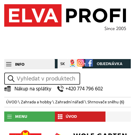
CZ
SK
Můj účet
OBJEDNÁVKA
INFO
vyhledat
Nákup na splátky
+420 774 796 602
ÚVOD
\
Zahrada a hobby
\
Zahradní nářadí
\
Shrnovače sněhu
(6)
MENU
ÚVOD