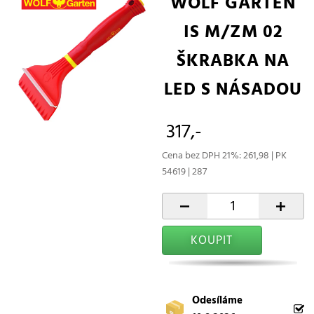
WOLF GARTEN
IS M/ZM 02
ŠKRABKA NA
LED S NÁSADOU
317,-
Cena bez DPH 21%: 261,98 | PK
54619 | 287
-
+
KOUPIT
Odesíláme