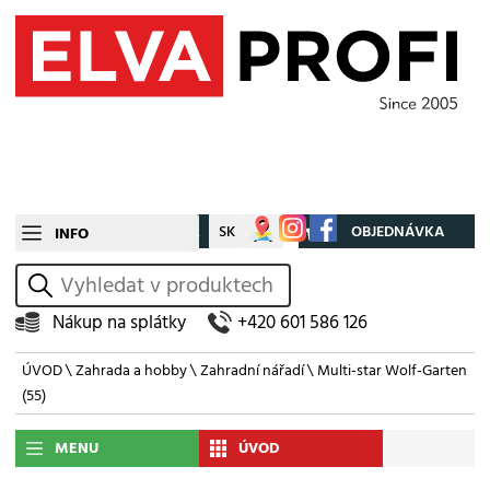
CZ
SK
Můj účet
OBJEDNÁVKA
INFO
vyhledat
Nákup na splátky
+420 601 586 126
ÚVOD
\
Zahrada a hobby
\
Zahradní nářadí
\
Multi-star Wolf-Garten
(55)
MENU
ÚVOD