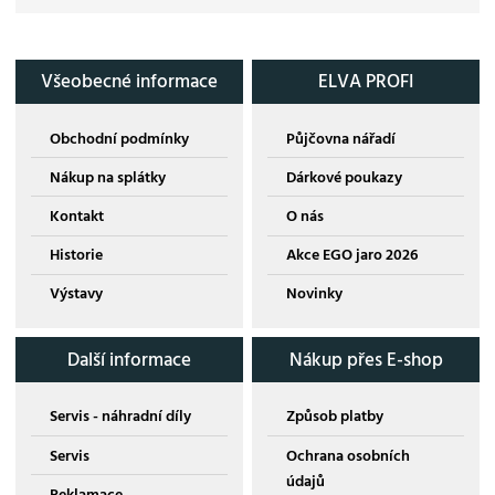
Všeobecné informace
ELVA PROFI
Obchodní podmínky
Půjčovna nářadí
Nákup na splátky
Dárkové poukazy
Kontakt
O nás
Historie
Akce EGO jaro 2026
Výstavy
Novinky
Další informace
Nákup přes E-shop
Servis - náhradní díly
Způsob platby
Servis
Ochrana osobních
údajů
Reklamace