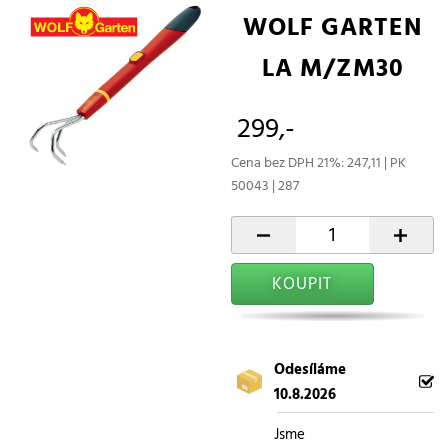
WOLF GARTEN
LA M/ZM30
299,-
Cena bez DPH 21%: 247,11 | PK
50043 | 287
-
+
KOUPIT
Odesíláme
10.8.2026
Jsme